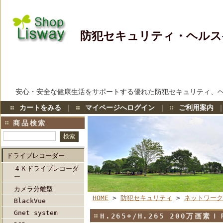
防犯セキュリティ・ヘルス
安心・安全な健康生活をサポートする優れた防犯セキュリティ、
カートをみる
｜
マイページへログイン
｜
ご利用案内
商品検索
ドライブレコーダー
４Ｋドライブレコーダ
ー
カメラ分離型
HOME
>
防犯セキュリティ
>
ネットワーク
BlackVue
Gnet system
H.265+/H.265 200万画