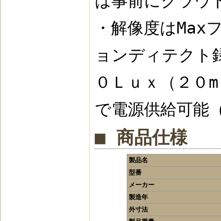
は事前にクラウ
・解像度はMax
ョンディテクト
０Ｌｕｘ（２０m
で電源供給可能
■ 商品仕様
製品名
型番
メーカー
製造年
外寸法