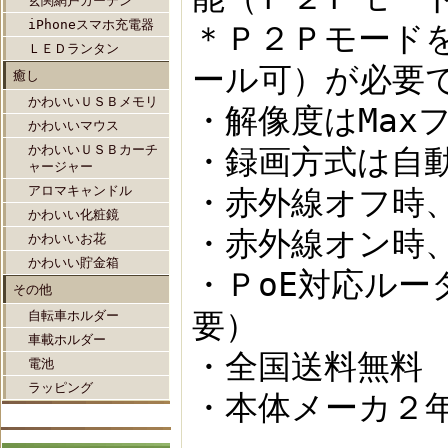
玄関網戸カーテン
iPhoneスマホ充電器
＊Ｐ２Ｐモード
ＬＥＤランタン
ール可）が必要
癒し
かわいいＵＳＢメモリ
・解像度はMaxフ
かわいいマウス
かわいいＵＳＢカーチ
・録画方式は自
ャージャー
アロマキャンドル
・赤外線オフ時
かわいい化粧鏡
・赤外線オン時
かわいいお花
かわいい貯金箱
・ＰoE対応ル
その他
要）
自転車ホルダー
車載ホルダー
・全国送料無料
電池
ラッピング
・本体メーカ２