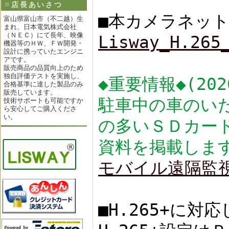
店長あいさつ
■本カメラネッ
富山県富山市（不二越）生
まれ、日本電気株式会社
（ＮＥＣ）にて長年、映像
Lisway_H.265
機器等のＨＷ、ＦＷ開発・
設計に携っていたエンジニ
アです。
販売商品の品質向上のため
独自評価テストを実施し、
◆重要情報◆(2020
合格基準に達した製品のみ
販売しています。
駐車中の車のい
技術サポートも可能ですか
ら安心してご購入くださ
い。
の多いＳＤカー
資料を掲載しま
モバイル遠隔監視シ
■H.265+に対