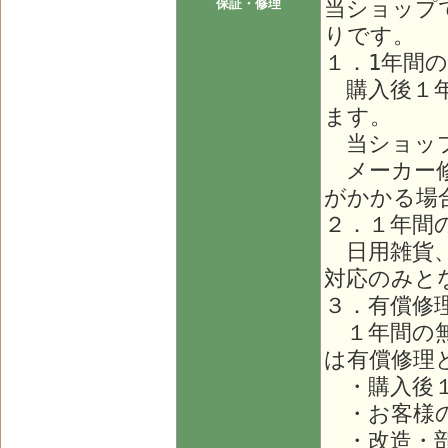
当ショップ
保証・修理
りです。
１．1年間
購入後１年
ます。
当ショップ
メーカー修
がかかる場
２．１年間
日用雑貨、
対応のみと
３．有償修
１年間の無
は有償修理
・購入後１
・お客様の
・改造・部