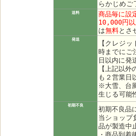
らかじめご
商品毎に設
送料
10,000円
は
無料
とさ
発送
【クレジッ
時までにご
日以内に発
【上記以外
も２営業日
※大雪、台
生じる可能
初期不良
初期不良品
当ショップ
品が製造中
・商品到着