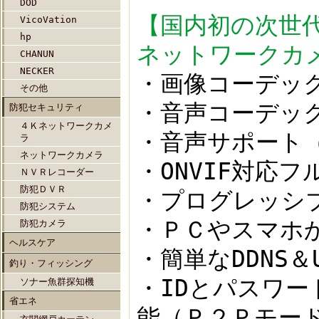
DOD
【国内初の次世
VicoVation
hp
ネットワークカ
CHANUN
NECKER
・画像コーデックはH
その他
・音声コーデッ
防犯セキュリティ
４Ｋネットワークカメ
・音声サポート
ラ
ネットワークカメラ
・ONVIF対応
ＮＶＲレコーダー
防犯ＤＶＲ
・プログレッシブ
防犯システム
・ＰＣやスマホ
防犯カメラ
ヘルスケア
・簡単なDDNS
釣り・フィッシング
・IDとパスワ
ソナー魚群探知機
省エネ
能（Ｐ２Ｐモー