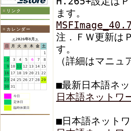
H.265+設定は
ます。
リンク
MSFImage_40.
カレンダー
注．ＦＷ更新は
＜
2026年8月
＞
す。
日
月
火
水
木
金
土
1
（詳細はマニュ
2
3
4
5
6
7
8
9
10
11
12
13
14
15
16
17
18
19
20
21
22
23
24
25
26
27
28
29
■最新日本語ネッ
30
31
日本語ネットワー
今日
定休日
臨時休業日
■日本語ネットワ