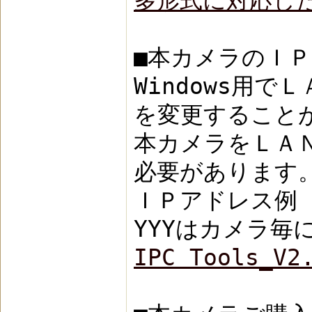
多形式に対応した Di
■本カメラのＩ
Windows用
を変更すること
本カメラをＬＡ
必要があります
ＩＰアドレス例 1
YYYはカメラ毎
IPC Tools_V2