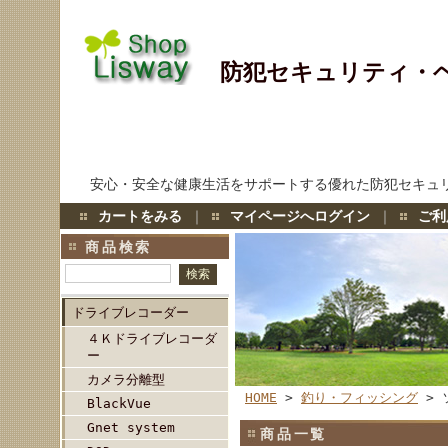
防犯セキュリティ・
安心・安全な健康生活をサポートする優れた防犯セキュ
カートをみる
｜
マイページへログイン
｜
ご利
商品検索
ドライブレコーダー
４Ｋドライブレコーダ
ー
カメラ分離型
HOME
>
釣り・フィッシング
> 
BlackVue
Gnet system
商品一覧