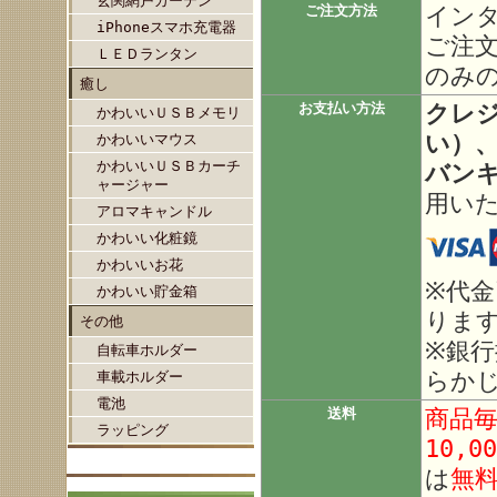
玄関網戸カーテン
イン
ご注文方法
iPhoneスマホ充電器
ご注
ＬＥＤランタン
のみ
癒し
クレ
お支払い方法
かわいいＵＳＢメモリ
い）、
かわいいマウス
かわいいＵＳＢカーチ
バン
ャージャー
用い
アロマキャンドル
かわいい化粧鏡
かわいいお花
※代
かわいい貯金箱
りま
その他
※銀
自転車ホルダー
らか
車載ホルダー
電池
商品
送料
ラッピング
10,0
は
無