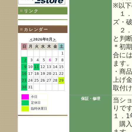
※以
リンク
１．
ズ・
２．
カレンダー
と判
＜
2026年8月
＞
＊初
日
月
火
水
木
金
土
1
合に
2
3
4
5
6
7
8
ます
9
10
11
12
13
14
15
・商
16
17
18
19
20
21
22
上げ
23
24
25
26
27
28
29
取付
30
31
今日
当シ
保証・修理
定休日
りで
臨時休業日
１．1
購入
ます