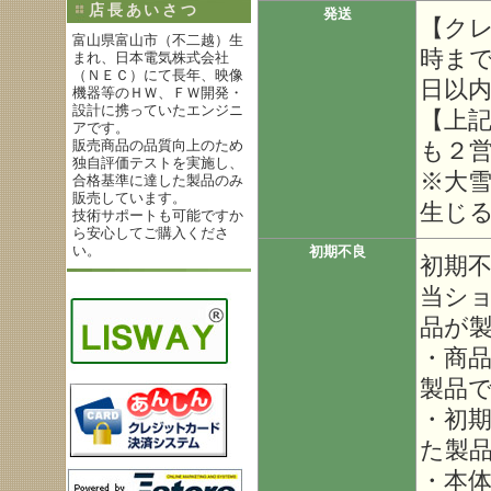
店長あいさつ
発送
【ク
富山県富山市（不二越）生
時ま
まれ、日本電気株式会社
（ＮＥＣ）にて長年、映像
日以
機器等のＨＷ、ＦＷ開発・
設計に携っていたエンジニ
【上
アです。
も２
販売商品の品質向上のため
独自評価テストを実施し、
※大
合格基準に達した製品のみ
販売しています。
生じ
技術サポートも可能ですか
ら安心してご購入くださ
い。
初期不良
初期
当シ
品が
・商
製品
・初
た製
・本