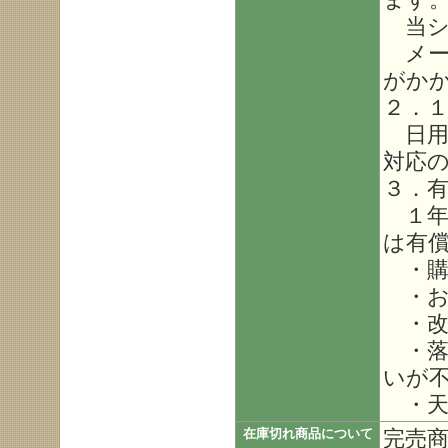
当シ
メー
がか
２．
日用
対応
３．
１年
は有
・購
・お
・改
・落
いが
・天
完売
在庫切れ商品について