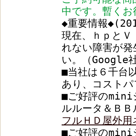
中です。暫くお
◆重要情報◆(201
現在、ｈｐとＶ
れない障害が発
い。（Googl
■当社は６千台
あり、コストパフ
■ご好評のmi
ルルータ＆ＢＢル
フルＨＤ屋外用ネ
■ご好評のmi