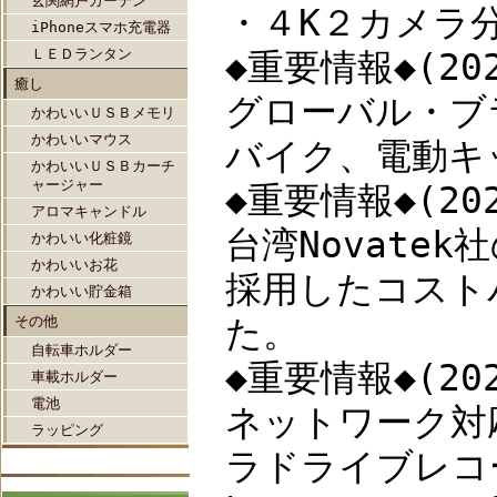
玄関網戸カーテン
・４K２カメラ分離
iPhoneスマホ充電器
ＬＥＤランタン
◆重要情報◆(202
癒し
グローバル・ブ
かわいいＵＳＢメモリ
かわいいマウス
バイク、電動キ
かわいいＵＳＢカーチ
ャージャー
◆重要情報◆(202
アロマキャンドル
台湾Novatek社
かわいい化粧鏡
かわいいお花
採用したコスト
かわいい貯金箱
その他
た。
自転車ホルダー
◆重要情報◆(202
車載ホルダー
電池
ネットワーク対
ラッピング
ラドライブレコ