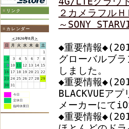
4G/LTEクラ
２カメラフルＨ
リンク
～SONY STA
カレンダー
＜
2026年8月
＞
◆重要情報◆(201
日
月
火
水
木
金
土
1
グローバルブラ
2
3
4
5
6
7
8
9
10
11
12
13
14
15
しました。
16
17
18
19
20
21
22
23
24
25
26
27
28
29
◆重要情報◆(201
30
31
BLACKVUE
今日
定休日
メーカーにてi
臨時休業日
◆重要情報◆(201
ほとんどのドラ