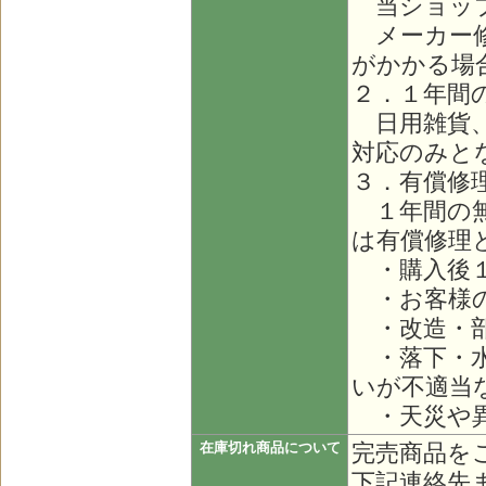
当ショップ
メーカー修
がかかる場
２．１年間
日用雑貨、
対応のみと
３．有償修
１年間の無
は有償修理
・購入後１
・お客様の
・改造・部
・落下・水
いが不適当
・天災や異
完売商品を
在庫切れ商品について
下記連絡先