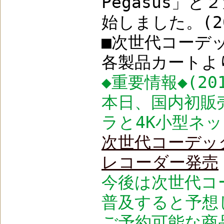
Pegasus」
始しました。(20
■次世代コーデッ
各製品カートより
◆重要情報◆(201
本日、国内初販売
ラと4K小型ネ
次世代コーデック
レコーダー発売
今後は次世代コー
普及すると予想
ご予約可能な商品