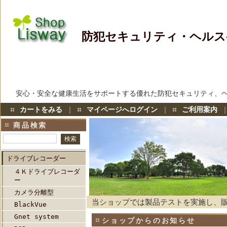
防犯セキュリティ・ヘルス
安心・安全な健康生活をサポートする優れた防犯セキュリティ、
カートをみる
｜
マイページへログイン
｜
ご利用案内
商品検索
ドライブレコーダー
４Ｋドライブレコーダ
ー
カメラ分離型
当ショップでは製品テストを実施し、
BlackVue
Gnet system
ショップからのお知らせ