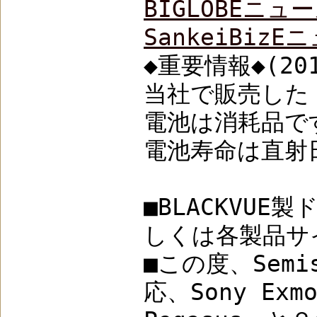
BIGLOBEニュ
SankeiBizE
◆重要情報◆(201
当社で販売した
電池は消耗品で
電池寿命は直射
■BLACKV
しくは各製品サイ
■この度、Sem
応、Sony E