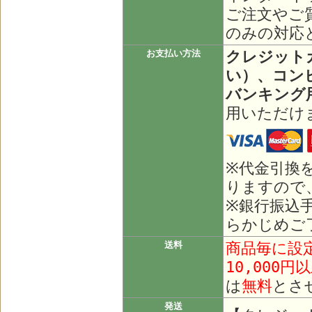
ご注文やご
のみの対応
クレジット
お支払い方法
い）、コン
バンキング
用いただけ
※代金引換
りますので
※銀行振込
らかじめご
商品毎に設
送料
10,000円
は
無料
とさ
発送