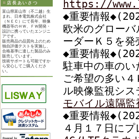
https://www.
店長あいさつ
富山県富山市（不二越）生
◆重要情報◆(202
まれ、日本電気株式会社
（ＮＥＣ）にて長年、映像
欧米のグローバ
機器等のＨＷ、ＦＷ開発・
設計に携っていたエンジニ
アです。
ーダーＫ５を発
販売商品の品質向上のため
独自評価テストを実施し、
◆重要情報◆(202
合格基準に達した製品のみ
販売しています。
技術サポートも可能ですか
駐車中の車のい
ら安心してご購入くださ
い。
ご希望の多い４
ル映像監視シス
モバイル遠隔監視シ
◆重要情報◆(202
４月１７日にプ