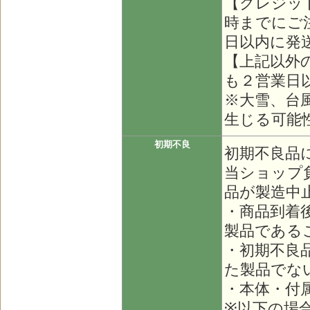
【クレジッ
時までにご
日以内に発
【上記以外
も２営業日
※大雪、台
生じる可能
初期不良
初期不良品
当ショップ
品が製造中
・商品到着
製品である
・初期不良
た製品でな
・本体・付
※以下の場