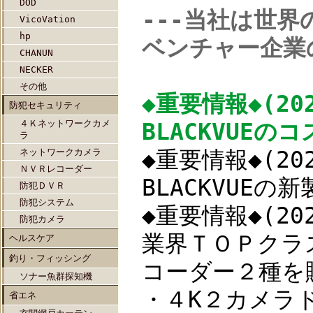
DOD
---当社は世
VicoVation
hp
ベンチャー企業
CHANUN
NECKER
その他
◆重要情報◆(202
防犯セキュリティ
４Ｋネットワークカメ
BLACKVUE
ラ
ネットワークカメラ
◆重要情報◆(202
ＮＶＲレコーダー
BLACKVUE
防犯ＤＶＲ
防犯システム
◆重要情報◆(202
防犯カメラ
業界ＴＯＰクラ
ヘルスケア
釣り・フィッシング
コーダー２種を
ソナー魚群探知機
・４K２カメラドラ
省エネ