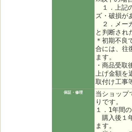
１．上記の
ズ・破損が
２．メーカ
と判断され
＊初期不良
合には、往
ます。
・商品受取
上げ金額を
取付け工事
当ショップ
保証・修理
りです。
１．1年間
購入後１年
ます。