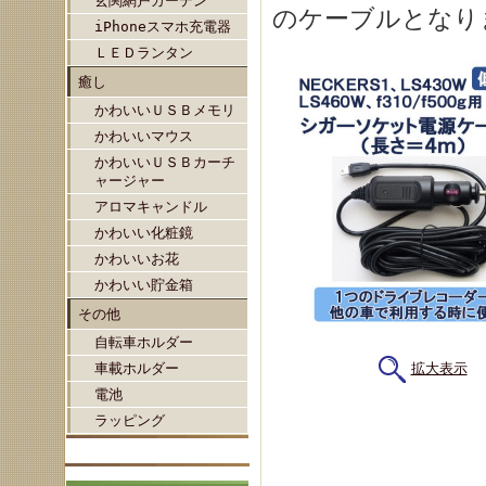
玄関網戸カーテン
のケーブルとなり
iPhoneスマホ充電器
ＬＥＤランタン
癒し
かわいいＵＳＢメモリ
かわいいマウス
かわいいＵＳＢカーチ
ャージャー
アロマキャンドル
かわいい化粧鏡
かわいいお花
かわいい貯金箱
その他
自転車ホルダー
車載ホルダー
拡大表示
電池
ラッピング