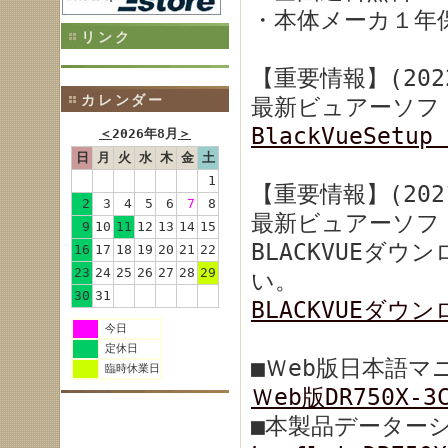
・本体メーカ１年
リンク
【重要情報】(2022
カレンダー
最新ビュアーソフ
BlackVueSetup 
＜
2026年8月
＞
日
月
火
水
木
金
土
1
【重要情報】(2021
2
3
4
5
6
7
8
最新ビュアーソフ
9
10
11
12
13
14
15
BLACKVUEダ
16
17
18
19
20
21
22
23
24
25
26
27
28
29
い。
30
31
BLACKVUEダウ
今日
定休日
■Ｗeb版日本語マ
臨時休業日
Ｗeb版DR750X-
■本製品データー