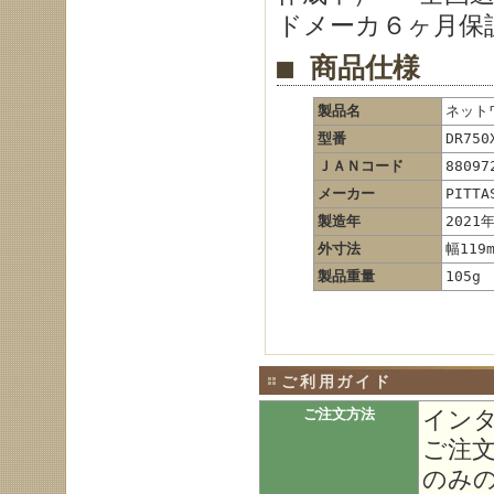
ドメーカ６ヶ月保
■ 商品仕様
製品名
ネットワ
型番
DR750
ＪＡＮコード
88097
メーカー
PITTA
製造年
2021
外寸法
幅119
製品重量
105g
ご利用ガイド
イン
ご注文方法
ご注
のみ