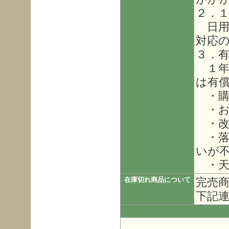
２．
日用
対応
３．
１年
は有
・購
・お
・改
・落
いが
・天
完売
在庫切れ商品について
下記