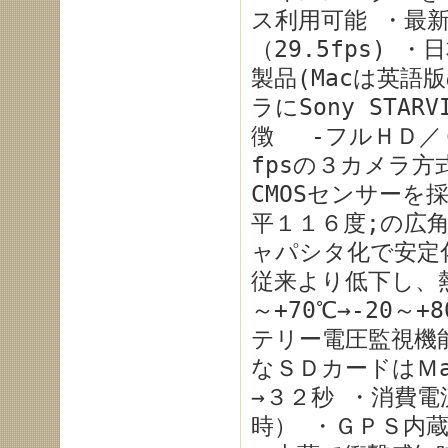
ス利用可能 ・最
（29.5fps) ・
製品(Macは英
ラにSony STA
徴 -フルＨＤ／６
fpsの３カメラ方式
CMOSセンサー
平１１６度;の広
ャパシタ化で安定
従来より低下し、
～+70℃→-20
テリー電圧監視機能（
なＳＤカードはＭa
→３２秒 ・消費電流
時） ・ＧＰＳ内蔵