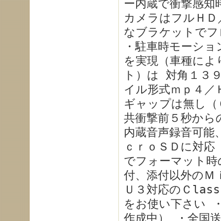
ー内蔵で衝撃感知
カメラはフルＨＤ
なブラケットでフ
・駐車時モーショ
を実現（車種によ
ト）は 対角１３９
イル形式ｍｐ４／
ギャップは無し（
共衝撃前５秒から
内蔵音声録音可能
ｃｒｏＳＤに対応（
でフォーマット時の
付、添付以外のＭ
Ｕ３対応のＣlas
をお使い下さい 
作成中） ・全国