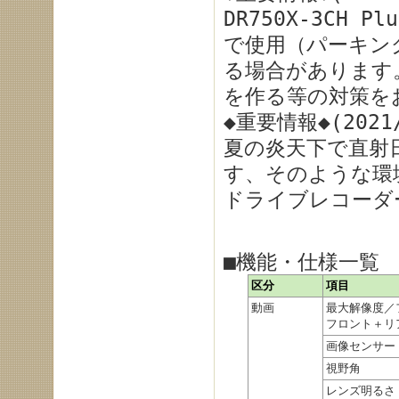
DR750X-3CH
で使用（パーキン
る場合があります
を作る等の対策を
◆重要情報◆(2021/
夏の炎天下で直射
す、そのような環
ドライブレコーダ
■機能・仕様一覧
区分
項目
動画
最大解像度／
フロント＋リ
画像センサー
視野角
レンズ明るさ