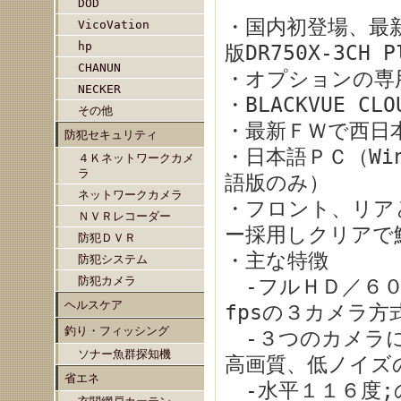
DOD
・国内初登場、最
VicoVation
hp
版DR750X-3CH 
CHANUN
・オプションの専用
NECKER
・BLACKVUE C
その他
・最新ＦＷで西日本
防犯セキュリティ
・日本語ＰＣ（Win
４Ｋネットワークカメ
ラ
語版のみ）
ネットワークカメラ
・フロント、リアと
ＮＶＲレコーダー
ー採用しクリアで
防犯ＤＶＲ
・主な特徴
防犯システム
防犯カメラ
-フルＨＤ／６０f
ヘルスケア
fpsの３カメラ方
釣り・フィッシング
-３つのカメラにSo
ソナー魚群探知機
高画質、低ノイズ
省エネ
-水平１１６度;