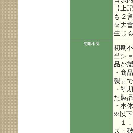
【上
も２
※大
生じ
初期不良
初期
当シ
品が
・商
製品
・初
た製
・本
※以
１．
ズ・