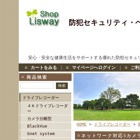
防犯セキュリティ・
安心・安全な健康生活をサポートする優れた防犯セキュ
カートをみる
｜
マイページへログイン
｜
ご利
商品検索
ドライブレコーダー
４Ｋドライブレコーダ
ー
カメラ分離型
HOME
>
ドライブレコーダー
>
BlackVue
Gnet system
ネットワーク対応3カメラド