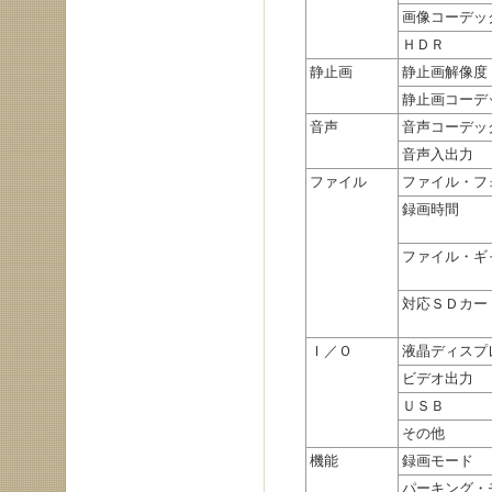
画像コーデッ
ＨＤＲ
静止画
静止画解像度
静止画コーデ
音声
音声コーデッ
音声入出力
ファイル
ファイル・フ
録画時間
ファイル・ギ
対応ＳＤカー
Ｉ／Ｏ
液晶ディスプ
ビデオ出力
ＵＳＢ
その他
機能
録画モード
パーキング・