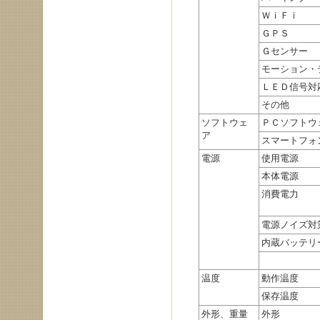
ＷｉＦｉ
ＧＰＳ
Ｇセンサー
モーション・
ＬＥＤ信号対
その他
ソフトウェ
ＰＣソフトウ
ア
スマートフォ
電源
使用電源
本体電源
消費電力
電源ノイズ対
内蔵バッテリ
温度
動作温度
保存温度
外形、重量
外形