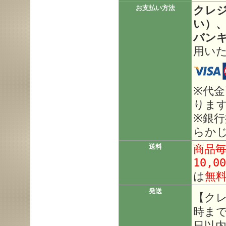
クレ
お支払い方法
い）、
バン
用い
※代
りま
※銀
らか
商品
送料
10,0
は
無
発送
【ク
時ま
日以