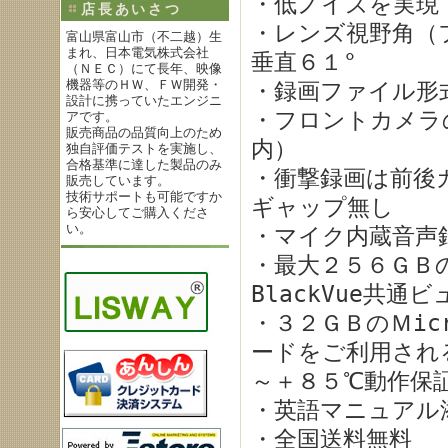
・低ノイズを実現
店長あいさつ
・レンズ視野角（
富山県富山市（不二越）生
まれ、日本電気株式会社
垂直６１°
（ＮＥＣ）にて長年、映像
機器等のＨＷ、ＦＷ開発・
・録画ファイル形
設計に携っていたエンジニ
・フロントカメラ
アです。
販売商品の品質向上のため
内）
独自評価テストを実施し、
合格基準に達した製品のみ
・衝撃録画は前後
販売しています。
技術サポートも可能ですか
ギャップ無し
ら安心してご購入くださ
い。
・マイク内蔵音声
・最大２５６ＧＢ
BlackVue共
・３２ＧＢのＭic
ードをご利用される
～＋８５℃動作保
・英語マニュアル
・全国送料無料