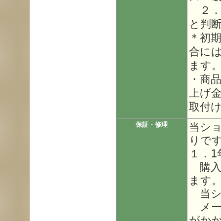
２．
と判
＊初
合に
ます
・商
上げ
取付
当シ
保証・修理
りで
１．1
購入
ます
当シ
メー
がか