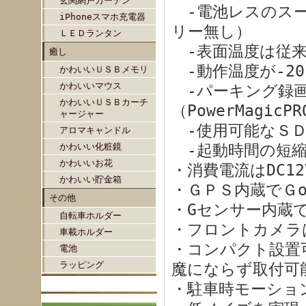
玄関網戸カーテン
-電池レスのスー
iPhoneスマホ充電器
リー無し）
ＬＥＤランタン
-表面温度は従来
癒し
-動作温度が-20～
かわいいＵＳＢメモリ
かわいいマウス
-パーキング録画
かわいいＵＳＢカーチ
（PowerMagicP
ャージャー
-使用可能なＳＤカ
アロマキャンドル
かわいい化粧鏡
-起動時間の短縮
かわいいお花
・消費電流はDC12
かわいい貯金箱
・ＧＰＳ内蔵でＧo
その他
・Gセンサー内蔵
自転車ホルダー
・フロントカメラ
車載ホルダー
・コンパクト設置
電池
ラッピング
魔にならず取付可
・駐車時モーショ