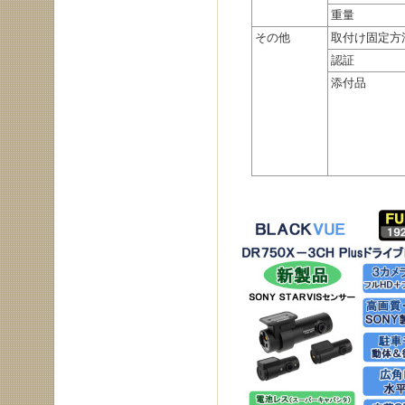
重量
その他
取付け固定方
認証
添付品